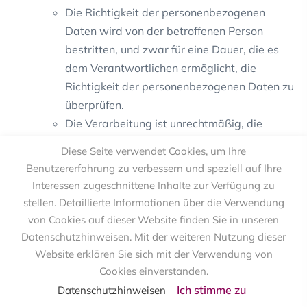
Die Richtigkeit der personenbezogenen
Daten wird von der betroffenen Person
bestritten, und zwar für eine Dauer, die es
dem Verantwortlichen ermöglicht, die
Richtigkeit der personenbezogenen Daten zu
überprüfen.
Die Verarbeitung ist unrechtmäßig, die
betroffene Person lehnt die Löschung der
Diese Seite verwendet Cookies, um Ihre
personenbezogenen Daten ab und verlangt
Benutzererfahrung zu verbessern und speziell auf Ihre
stattdessen die Einschränkung der Nutzung
Interessen zugeschnittene Inhalte zur Verfügung zu
der personenbezogenen Daten.
stellen. Detaillierte Informationen über die Verwendung
Der Verantwortliche benötigt die
von Cookies auf dieser Website finden Sie in unseren
personenbezogenen Daten für die Zwecke
Datenschutzhinweisen. Mit der weiteren Nutzung dieser
der Verarbeitung nicht länger, die betroffene
Website erklären Sie sich mit der Verwendung von
Person benötigt sie jedoch zur
Cookies einverstanden.
Geltendmachung, Ausübung oder
Ich stimme zu
Datenschutzhinweisen